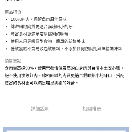
ATM付款
商品特色
100%純肉，保留魚肉原汁原味
運送方式
綿密細緻肉質更適合貓咪細小的牙口
宅配
豐富食材更滿足喵皇挑剔的味蕾
每筆NT$100，滿NT$888(含以上)免運費
使用人用等級原型食物，簡單的新鮮美味
低敏無穀不含易致過敏原料，不添加任何防腐劑與味精調味料
銷售重點
含肉量高達90%。使用營養價值最高的白身肉與台灣本土安心雞，
絕不使用次等紅肉。綿密細緻的肉質更適合貓咪細小的牙口，搭配
豐富的食材更可以滿足喵皇挑剔的味蕾。
詳細說明
相關推薦