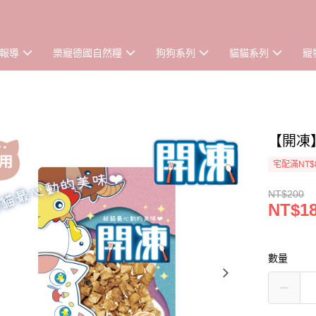
報導
樂寵德國自然糧
狗狗系列
貓貓系列
寵
【開凍
宅配滿NT$
NT$200
NT$1
數量