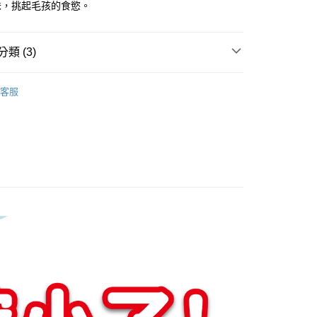
味，挑起毛孩的食慾。
類 (3)
貓零食
客服
👍零食◆開凍凍乾