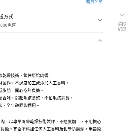
購買名單
送方式
清除
888免運
紀錄
次付款
凍乾燥技術，鎖住原始肉香。
材製作，不過度加工或添加人工香料。
低脂肪，開心吃無負擔。
類香味，挑起毛孩食慾，不怕毛孩挑食。
法，全年齡貓皆適用。
00，滿NT$888(含以上)免運費
原肉，以專業冷凍乾燥技術製作，不過度加工，不用擔心
有負擔。完全不添加任何人工香料及化學防腐劑。用最原