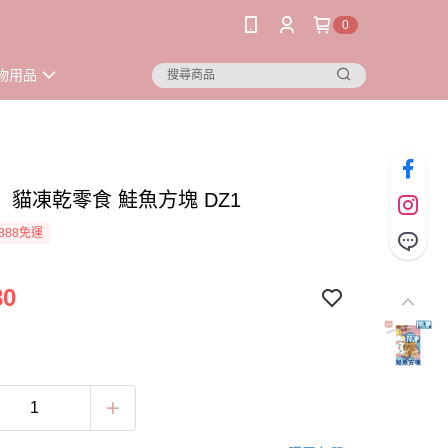
0
物用品
】貓凍乾零食 鮭魚方塊 DZ1
888免運
80