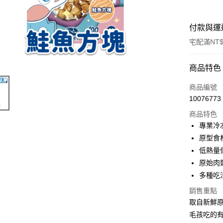
付款與運
宅配滿NT$
付款方式
商品特色
信用卡一
商品編號
10076773
LINE Pay
商品特色
ATM付款
專業冷
原型食
低熱量
運送方式
原始肉
宅配
多種吃
每筆NT$1
銷售重點
取自新鮮
毛孩吃的