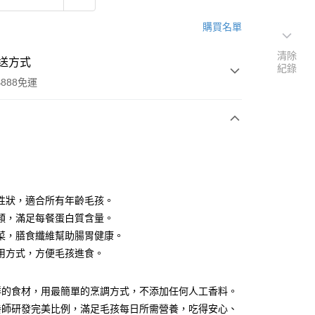
購買名單
清除
送方式
紀錄
888免運
次付款
性狀，適合所有年齡毛孩。
類，滿足每餐蛋白質含量。
菜，膳食纖維幫助腸胃健康。
用方式，方便毛孩進食。
00，滿NT$888(含以上)免運費
鮮的食材，用最簡單的烹調方式，不添加任何人工香料。
養師研發完美比例，滿足毛孩每日所需營養，吃得安心、