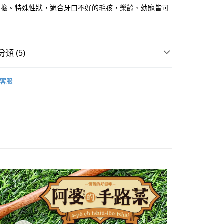
負擔。特殊性狀，適合牙口不好的毛孩，樂齡、幼寵皆可
類 (5)
🆕主食餐包◆阿婆的手路菜
客服
推薦
犬罐頭
◆阿婆的手路菜