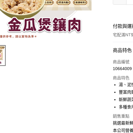
付款與運
宅配滿NT$
付款方式
商品特色
信用卡一
商品編號
10664009
LINE Pay
商品特色
ATM付款
湯、泥
豐富肉
新鮮蔬
運送方式
多種食
宅配
銷售重點
每筆NT$1
挑選最新
本公司營