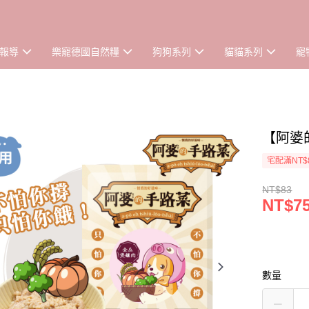
報導
樂寵德國自然糧
狗狗系列
貓貓系列
寵
【阿婆
宅配滿NT$
NT$83
NT$7
數量