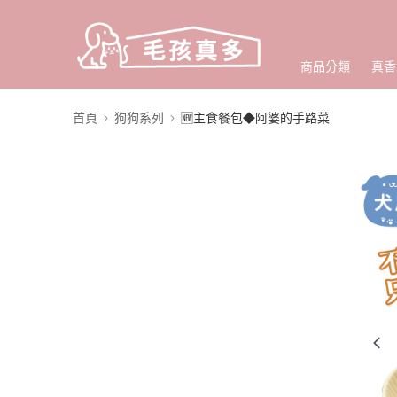
商品分類
真香
首頁
狗狗系列
🆕主食餐包◆阿婆的手路菜