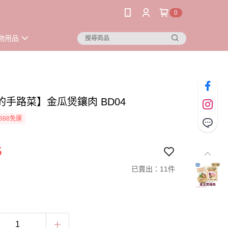
0
物用品
的手路菜】金瓜煲鑲肉 BD04
888免運
5
已賣出：11件