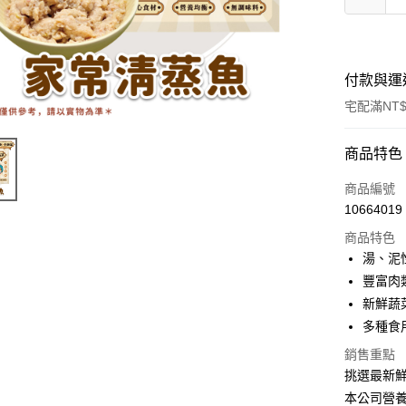
付款與運
宅配滿NT$
付款方式
商品特色
信用卡一
商品編號
10664019
LINE Pay
商品特色
ATM付款
湯、泥
豐富肉
新鮮蔬
運送方式
多種食
宅配
銷售重點
每筆NT$1
挑選最新
本公司營