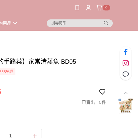
0
物用品
的手路菜】家常清蒸魚 BD05
888免運
5
已賣出：5件