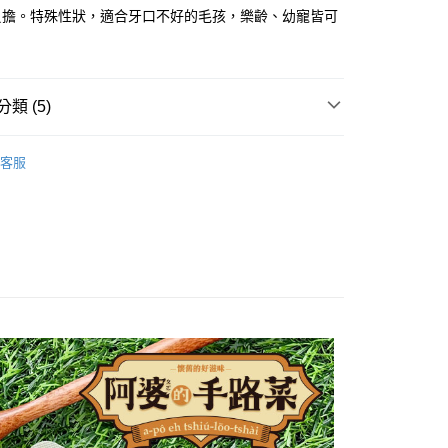
負擔。特殊性狀，適合牙口不好的毛孩，樂齡、幼寵皆可
類 (5)
🆕主食餐包◆阿婆的手路菜
客服
推薦
犬罐頭
◆阿婆的手路菜