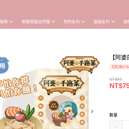
報導
樂寵德國自然糧
狗狗系列
貓貓系列
寵
【阿婆
宅配滿NT$
NT$83
NT$7
數量