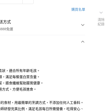
購買名單
清除
送方式
紀錄
888免運
次付款
性狀，適合所有年齡毛孩。
類，滿足每餐蛋白質含量。
菜，膳食纖維幫助腸胃健康。
用方式，方便毛孩進食。
00，滿NT$888(含以上)免運費
鮮的食材，用最簡單的烹調方式，不添加任何人工香料。
養師研發完美比例，滿足毛孩每日所需營養，吃得安心、