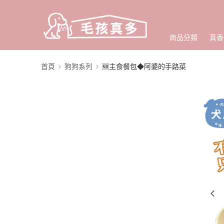
商品分類
真香
首頁
狗狗系列
🆕主食餐包◆阿婆的手路菜