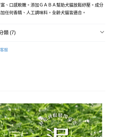
豐富、口感軟嫩。添加ＧＡＢＡ幫助犬貓放鬆紓壓。成分
添加任何香精、人工調味料。全齡犬貓皆適合。
類 (7)
 | 滑嫩蒸蛋
客服
推薦
犬零食
貓零食
🆕零食◆泥好 | 滑嫩蒸蛋
🆕零食◆泥好 | 滑嫩蒸蛋