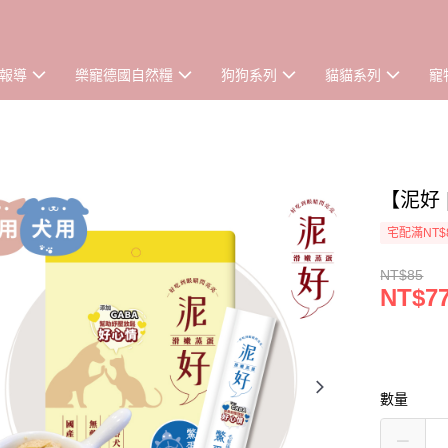
報導
樂寵德國自然糧
狗狗系列
貓貓系列
寵
【泥好 
宅配滿NT$
NT$85
NT$7
數量