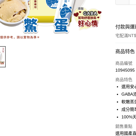
付款與運
宅配滿NT$
付款方式
商品特色
信用卡一
商品編號
10945095
LINE Pay
商品特色
ATM付款
選用安
GAB
軟嫩蒸
運送方式
成分簡
宅配
100
每筆NT$1
銷售重點
選用國產