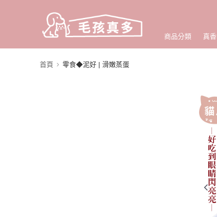
商品分類
真香
首頁
零食◆泥好 | 滑嫩蒸蛋