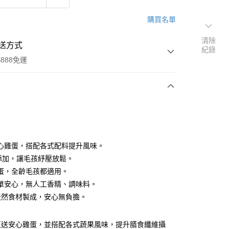
購買名單
清除
送方式
紀錄
888免運
次付款
心雞蛋，搭配各式配料提升風味。
A添加，讓毛孩紓壓放鬆。
蛋，全齡毛孩都適用。
單安心，無人工香精、調味料。
%天然食材製成，安心無負擔。
00，滿NT$888(含以上)免運費
直送安心雞蛋，並搭配各式蔬果風味，提升膳食纖維攝