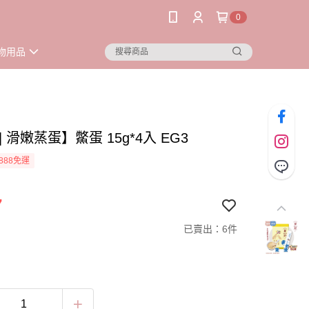
0
物用品
| 滑嫩蒸蛋】鱉蛋 15g*4入 EG3
888免運
7
已賣出：6件