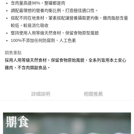
含肉量高達98%，整罐都是肉
宅配
調配最理想的營養均衡比例，打造極佳適口性。
每筆NT$100，滿NT$888(含以上)免運費
搭配不同在地食材，葷素搭配讓營養攝取更均衡，雞肉脂肪含量
較低，較易消化吸收
堅持使用人用等級天然食材，保留食物原型風貌
100%不添加任何防腐劑、人工色素
銷售重點
採用人用等級天然食材，保留食物原始風貌，全系列皆用本土安心
雞肉，不含肉類副食品。
詳細說明
相關推薦