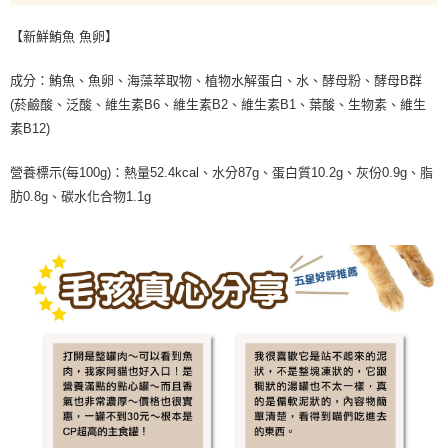
【新鮮鮪魚 魚卵】
成分：鮪魚、魚卵、海藻萃取物、植物水解蛋白、水、酵母粉、酵母B群
(菸鹼酸、泛酸、維生素B6、維生素B2、維生素B1、葉酸、生物素、維生
素B12)
營養標示(每100g)：熱量52.4kcal、水分87g、蛋白質10.2g、灰份0.9g、脂
肪0.8g、碳水化合物1.1g