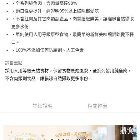
・全系列純魚肉，含肉量高達98%
宅配
・適口性更提升，經證明95%以上貓咪都愛吃
每筆NT$100，滿NT$888(含以上)免運費
・不含紅肉及其它肉類副產品，肉質細緻鮮美，讓貓咪自然攝取
更多水份
・單純使用人用等級原型食物，最簡單的新鮮美味讓貓咪愛不釋
口。
・100%不添加任何防腐劑、人工色素
銷售重點
採用人用等級天然食材，保留食物原始風貌，全系列皆用純魚肉，
不含肉類副食品，讓貓咪自然攝取更多水份。
詳細說明
相關推薦