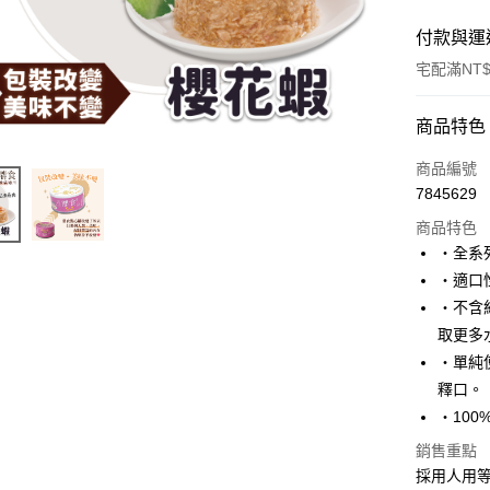
付款與運
宅配滿NT$
付款方式
商品特色
信用卡一
商品編號
7845629
LINE Pay
商品特色
・全系
運送方式
・適口
・不含
宅配
取更多
每筆NT$1
・單純
釋口。
・10
銷售重點
採用人用