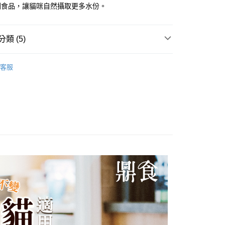
副食品，讓貓咪自然攝取更多水份。
類 (5)
貓罐頭
客服
推薦
👍罐頭◆鼎食貓晶凍
食晶凍系列