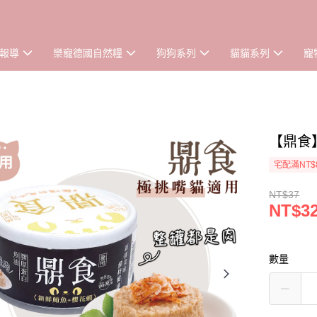
報導
樂寵德國自然糧
狗狗系列
貓貓系列
寵
【鼎食
宅配滿NT$
NT$37
NT$3
數量