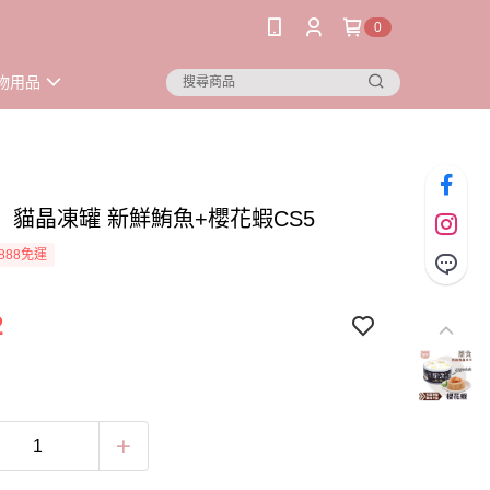
0
物用品
】貓晶凍罐 新鮮鮪魚+櫻花蝦CS5
888免運
2