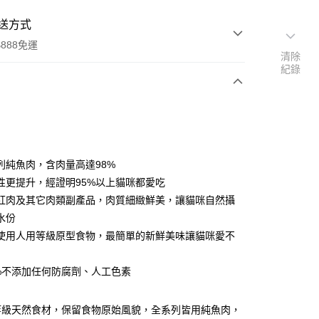
送方式
888免運
清除
紀錄
次付款
列純魚肉，含肉量高達98%
性更提升，經證明95%以上貓咪都愛吃
紅肉及其它肉類副產品，肉質細緻鮮美，讓貓咪自然攝
水份
00，滿NT$888(含以上)免運費
使用人用等級原型食物，最簡單的新鮮美味讓貓咪愛不
0%不添加任何防腐劑、人工色素
等級天然食材，保留食物原始風貌，全系列皆用純魚肉，