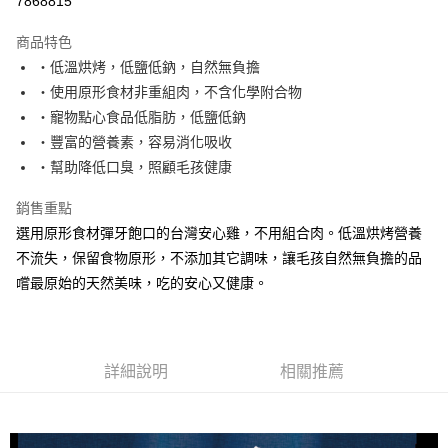
7868815
運送方式
商品特色
・低溫烘烤，低鹽低鈉，自然無負擔
宅配
・使用原形食材非重組肉，不含化學附合物
每筆NT$100，滿NT$888(含以上)免運費
・寵物點心食品低脂肪，低鹽低鈉
・豐富的營養素，容易消化吸收
・幫助降低口臭，照顧毛孩健康
銷售重點
選用原形食材彈牙飽口的台灣安心雞，不用組合肉。低溫烘烤營養
不流失，保留食物原形，不添加其它調味，讓毛孩自然無負擔的品
嚐最原始的天然美味，吃的安心又健康。
詳細說明
相關推薦