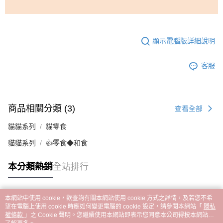
顯示電腦版詳細說明
客服
商品相關分類 (3)
查看全部
貓貓系列
貓零食
貓貓系列
👍零食◆和食
本分類熱銷
全站排行
本網站中使用 cookie，欲查詢有關本網站使用 cookie 方式之詳情，及若您不希
熱門標籤
望在電腦上使用 cookie 時應如何變更電腦的 cookie 設定，請參閱本網站「
隱私
權條款
」之 Cookie 聲明。您繼續使用本網站即表示您同意本公司得按本網站使