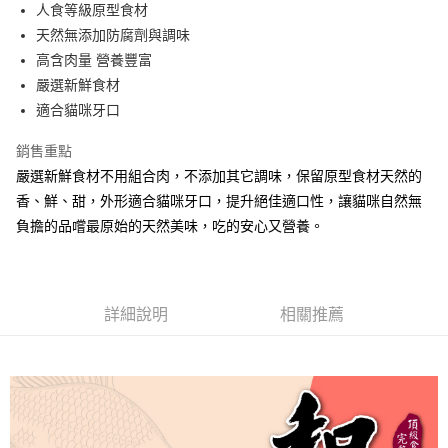
人食等級原型食材
宅配
天然無添加防腐劑與調味
每筆NT$100，滿NT$888(含以上)免運費
高含肉量 營養豐富
嚴選新鮮食材
適合貓咪牙口
銷售重點
嚴選新鮮食材不用組合肉，不添加其它調味，保留原型食材天然的
香、鮮、甜，外形適合貓咪牙口，提升絕佳適口性，讓貓咪自然無
負擔的品嚐最原始的天然美味，吃的安心又營養。
詳細說明
相關推薦