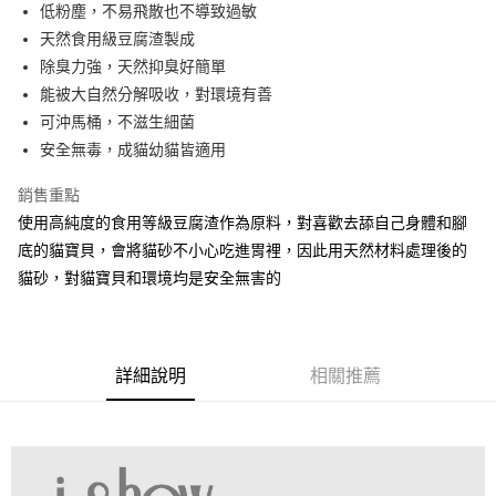
低粉塵，不易飛散也不導致過敏
運送方式
天然食用級豆腐渣製成
宅配
除臭力強，天然抑臭好簡單
每筆NT$100，滿NT$888(含以上)免運費
能被大自然分解吸收，對環境有善
可沖馬桶，不滋生細菌
安全無毒，成貓幼貓皆適用
銷售重點
使用高純度的食用等級豆腐渣作為原料，對喜歡去舔自己身體和腳
底的貓寶貝，會將貓砂不小心吃進胃裡，因此用天然材料處理後的
貓砂，對貓寶貝和環境均是安全無害的
詳細說明
相關推薦