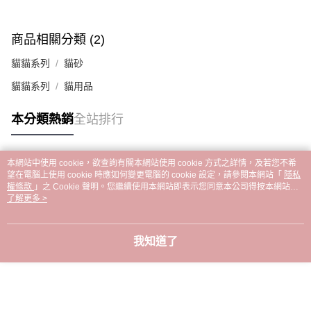
商品相關分類 (2)
貓貓系列
貓砂
貓貓系列
貓用品
本分類熱銷
全站排行
本網站中使用 cookie，欲查詢有關本網站使用 cookie 方式之詳情，及若您不希
熱門標籤
望在電腦上使用 cookie 時應如何變更電腦的 cookie 設定，請參閱本網站「
隱私
權條款
」之 Cookie 聲明。您繼續使用本網站即表示您同意本公司得按本網站使
用條款之 Cookie 聲明使用 cookie。
了解更多 >
我知道了