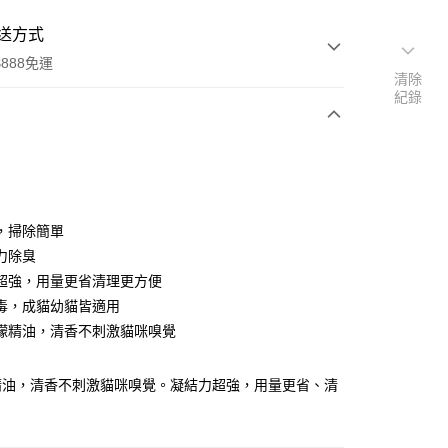
送方式
888免運
清除
紀錄
次付款
，掃除簡單
力除臭
超強，用量更省清理更方便
毒，成貓幼貓皆適用
檬精油，清香不刺激貓咪嗅覺
00，滿NT$888(含以上)免運費
精油，清香不刺激貓咪嗅覺。凝結力超強，用量更省、清