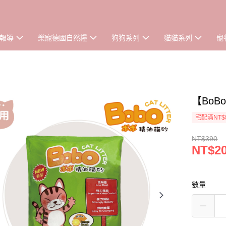
報導
樂寵德國自然糧
狗狗系列
貓貓系列
寵
【BoB
宅配滿NT$
NT$390
NT$2
數量