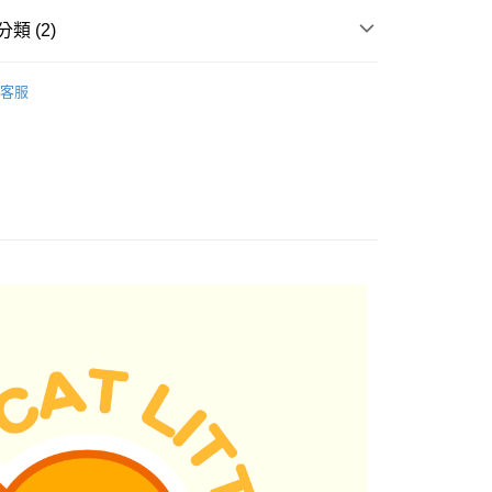
類 (2)
貓砂
客服
貓用品