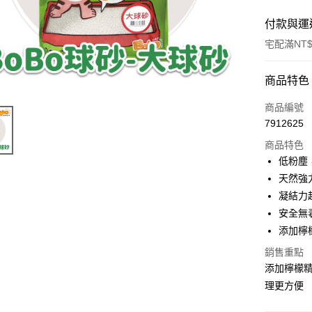
付款與運
宅配滿NT$
付款方式
商品特色
信用卡一
商品編號
7912625
LINE Pay
商品特色
ATM付款
低粉塵
天然強
凝結力
運送方式
安全無
宅配
添加檸
每筆NT$1
銷售重點
添加檸檬
理更方便