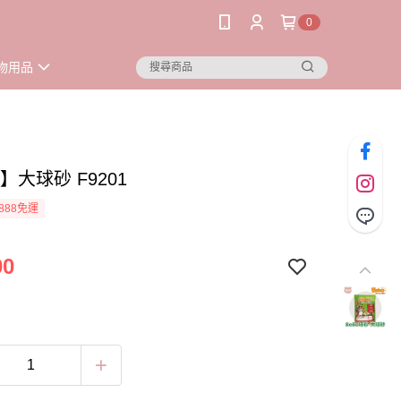
0
物用品
o】大球砂 F9201
888免運
00