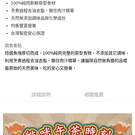
100%純肉新鮮原型食材
宅配
烹煮過程去油去脂，鎖住肉汁精華
每筆NT$100，滿NT$888(含以上)免運費
天然無添加調味品與化學成份
均衡豐富營養
台灣製造安心保證
銷售重點
特選魚塊厚切而成，100%純肉完整的原型食物，不添加其它調味，
利用烹煮過程去油去脂，鎖住肉汁精華，讓貓咪自然無負擔的品嚐
最原始的天然美味，吃的安心又營養。
詳細說明
相關推薦