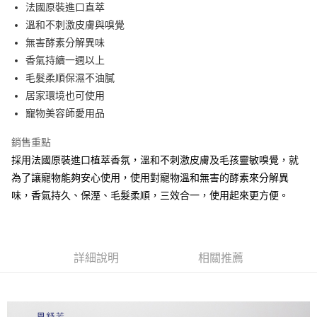
法國原裝進口直萃
宅配
溫和不刺激皮膚與嗅覺
每筆NT$100，滿NT$888(含以上)免運費
無害酵素分解異味
香氣持續一週以上
毛髮柔順保濕不油膩
居家環境也可使用
寵物美容師愛用品
銷售重點
採用法國原裝進口植萃香氛，溫和不刺激皮膚及毛孩靈敏嗅覺，就
為了讓寵物能夠安心使用，使用對寵物溫和無害的酵素來分解異
味，香氣持久、保溼、毛髮柔順，三效合一，使用起來更方便。
詳細說明
相關推薦