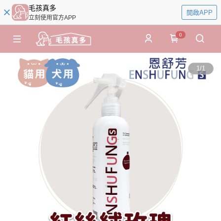
毛孩真多
開啟APP
立刻使用官方APP
0
1
/
1