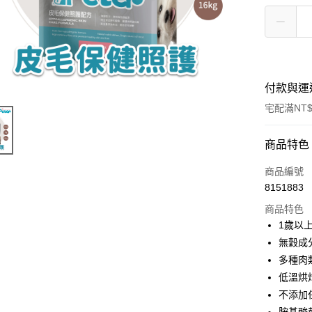
付款與運
宅配滿NT$
付款方式
商品特色
信用卡一
商品編號
8151883
LINE Pay
商品特色
ATM付款
1歲以
無穀成
多種肉
運送方式
低溫烘
宅配
不添加
每筆NT$1