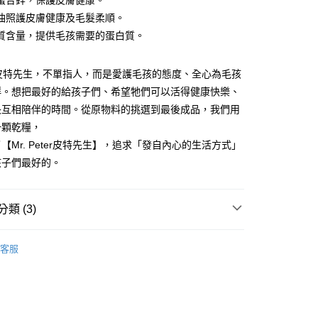
螯合鋅，保護皮膚健康。
油照護皮膚健康及毛髮柔順。
質含量，提供毛孩需要的蛋白質。
eter皮特先生，不單指人，而是愛護毛孩的態度、全心為毛孩
群。想把最好的給孩子們、希望牠們可以活得健康快樂、
長互相陪伴的時間。從原物料的挑選到最後成品，我們用
一顆乾糧，
【Mr. Peter皮特先生】，追求「發自內心的生活方式」
孩子們最好的。
類 (3)
犬乾糧
客服
er皮特先生乾糧
er皮特先生乾糧
狗狗系列