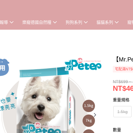
報導
樂寵德國自然糧
狗狗系列
貓貓系列
寵
【Mr.
宅配滿NT$
NT$699 ~
NT$46
重量規格
1.5kg
數量