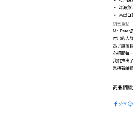
胺基酸
深海魚
高蛋白
銷售重點
Mr. P
付出的人
為了能拉
心把關每
我們推出了
秉持著給
商品相關分
狗狗系列
分享
Mr.Pet
Mr.Pet