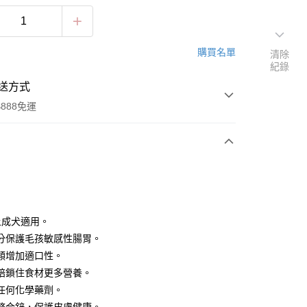
購買名單
清除
紀錄
送方式
888免運
次付款
上成犬適用。
分保護毛孩敏感性腸胃。
類增加適口性。
焙鎖住食材更多營養。
任何化學藥劑。
00，滿NT$888(含以上)免運費