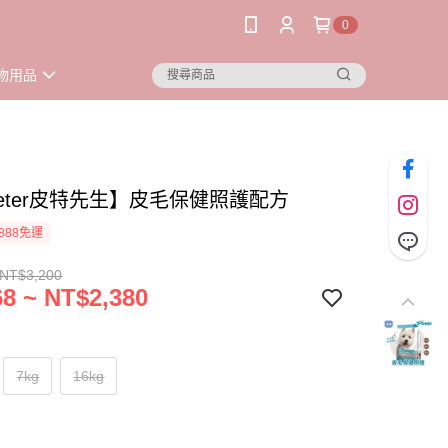
0
物用品
Peter皮特先生】皮毛保健照護配方
888免運
 NT$3,200
8 ~ NT$2,380
7kg
16kg