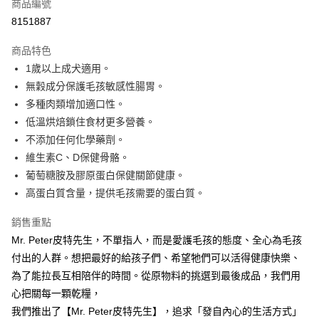
商品編號
LINE Pay
8151887
ATM付款
商品特色
1歲以上成犬適用。
運送方式
無穀成分保護毛孩敏感性腸胃。
宅配
多種肉類增加適口性。
每筆NT$100，滿NT$888(含以上)免運費
低溫烘焙鎖住食材更多營養。
不添加任何化學藥劑。
維生素C、D保健骨骼。
葡萄糖胺及膠原蛋白保健關節健康。
高蛋白質含量，提供毛孩需要的蛋白質。
銷售重點
Mr. Peter皮特先生，不單指人，而是愛護毛孩的態度、全心為毛孩
付出的人群。想把最好的給孩子們、希望牠們可以活得健康快樂、
為了能拉長互相陪伴的時間。從原物料的挑選到最後成品，我們用
心把關每一顆乾糧，
我們推出了【Mr. Peter皮特先生】，追求「發自內心的生活方式」