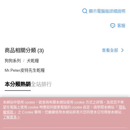
顯示電腦版詳細說明
客服
商品相關分類 (3)
查看全部
狗狗系列
犬乾糧
Mr.Peter皮特先生乾糧
本分類熱銷
全站排行
本網站中使用 cookie，欲查詢有關本網站使用 cookie 方式之詳情，及若您不希
熱門標籤
望在電腦上使用 cookie 時應如何變更電腦的 cookie 設定，請參閱本網站「
隱私
權條款
」之 Cookie 聲明。您繼續使用本網站即表示您同意本公司得按本網站使
用條款之 Cookie 聲明使用 cookie。
了解更多 >