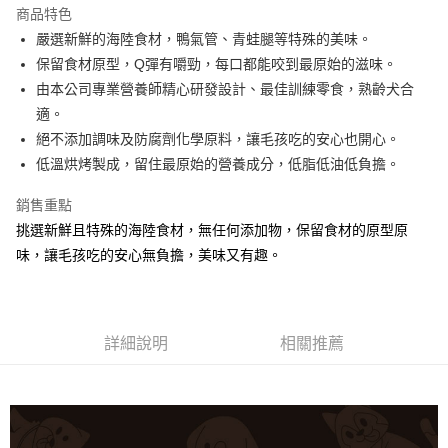
商品特色
嚴選新鮮的海陸食材，鴨氣管、青蛙腿等特殊的美味。
運送方式
保留食材原型，Q彈有嚼勁，每口都能咬到最原始的滋味。
宅配
由本公司專業營養師精心研發設計、最佳訓練零食，熟齡犬合
每筆NT$100，滿NT$888(含以上)免運費
適。
絕不添加調味及防腐劑化學原料，讓毛孩吃的安心也開心。
低溫烘烤製成，留住最原始的營養成分，低脂低油低負擔。
銷售重點
挑選新鮮且特殊的海陸食材，無任何添加物，保留食材的原型原
味，讓毛孩吃的安心無負擔，美味又有趣。
詳細說明
相關推薦