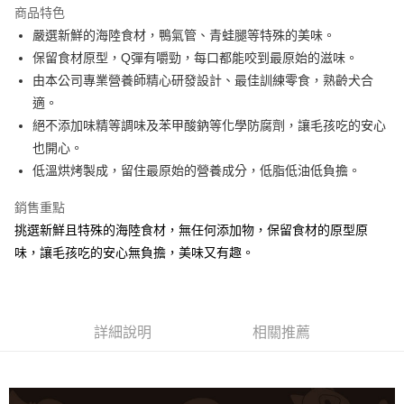
商品特色
嚴選新鮮的海陸食材，鴨氣管、青蛙腿等特殊的美味。
運送方式
保留食材原型，Q彈有嚼勁，每口都能咬到最原始的滋味。
宅配
由本公司專業營養師精心研發設計、最佳訓練零食，熟齡犬合
每筆NT$100，滿NT$888(含以上)免運費
適。
絕不添加味精等調味及苯甲酸鈉等化學防腐劑，讓毛孩吃的安心
也開心。
低溫烘烤製成，留住最原始的營養成分，低脂低油低負擔。
銷售重點
挑選新鮮且特殊的海陸食材，無任何添加物，保留食材的原型原
味，讓毛孩吃的安心無負擔，美味又有趣。
詳細說明
相關推薦