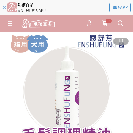
毛孩真多
開啟APP
立刻使用官方APP
0
1
/
1