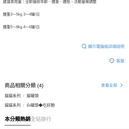
建議食用量：全齡貓依年齡、體重、體態、活動量做調整
體重3～5kg 3～4罐/日
體重5～8kg 4～6罐/日
顯示電腦版詳細說明
客服
商品相關分類 (4)
查看全部
貓貓系列
貓罐頭
貓貓系列
👍罐頭◆吃好飽
本分類熱銷
全站排行