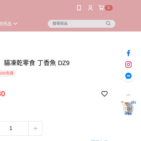
0
物用品
】貓凍乾零食 丁香魚 DZ9
888免運
80