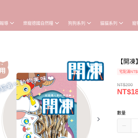
報導
樂寵德國自然糧
狗狗系列
貓貓系列
寵
【開凍
宅配滿NT$
NT$200
NT$1
數量