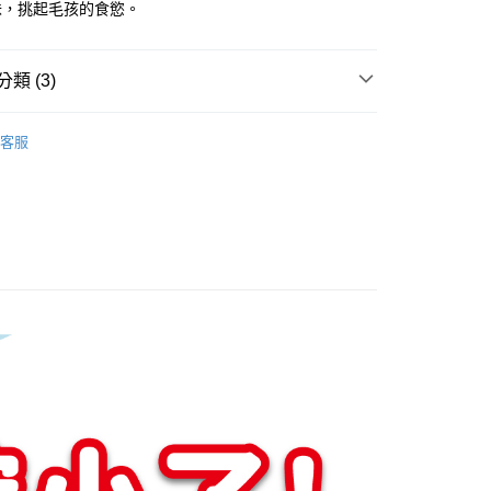
味，挑起毛孩的食慾。
類 (3)
貓零食
客服
👍零食◆開凍凍乾