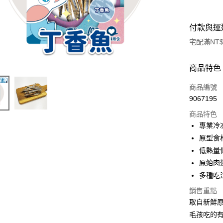
付款與運
宅配滿NT$
付款方式
商品特色
信用卡一
商品編號
9067195
LINE Pay
商品特色
ATM付款
專業冷
原型食
低熱量
運送方式
原始肉
宅配
多種吃
每筆NT$1
銷售重點
取自新鮮
毛孩吃的