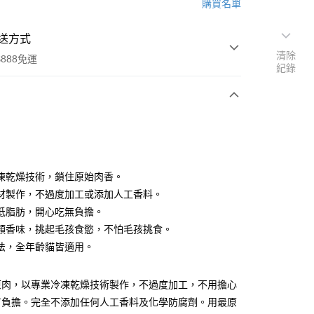
購買名單
送方式
清除
888免運
紀錄
次付款
凍乾燥技術，鎖住原始肉香。
材製作，不過度加工或添加人工香料。
低脂肪，開心吃無負擔。
類香味，挑起毛孩食慾，不怕毛孩挑食。
法，全年齡貓皆適用。
00，滿NT$888(含以上)免運費
原肉，以專業冷凍乾燥技術製作，不過度加工，不用擔心
有負擔。完全不添加任何人工香料及化學防腐劑。用最原