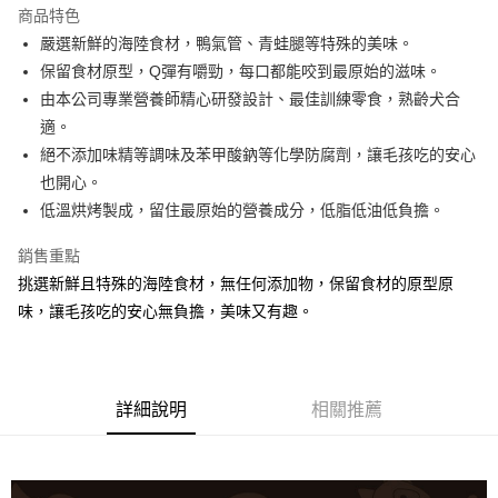
商品特色
嚴選新鮮的海陸食材，鴨氣管、青蛙腿等特殊的美味。
運送方式
保留食材原型，Q彈有嚼勁，每口都能咬到最原始的滋味。
宅配
由本公司專業營養師精心研發設計、最佳訓練零食，熟齡犬合
每筆NT$100，滿NT$888(含以上)免運費
適。
絕不添加味精等調味及苯甲酸鈉等化學防腐劑，讓毛孩吃的安心
也開心。
低溫烘烤製成，留住最原始的營養成分，低脂低油低負擔。
銷售重點
挑選新鮮且特殊的海陸食材，無任何添加物，保留食材的原型原
味，讓毛孩吃的安心無負擔，美味又有趣。
詳細說明
相關推薦