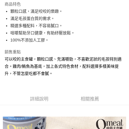
商品特色
顆粒口感，滿足咬咬的樂趣。
運送方式
滿足毛孩蛋白質的需求。
宅配
精選多種配料，不容易膩口。
每筆NT$100，滿NT$888(含以上)免運費
咀嚼幫助牙口健康，有助紓壓放鬆。
100%不添加人工膠。
銷售重點
可以咬的主食罐，顆粒口感、充滿嚼勁，不喜歡泥狀的毛孩特別適
合。雞肉/鮪魚為基底，加上各式特色食材，配料選擇多樣美味提
升，不管怎麼吃都不會膩。
詳細說明
相關推薦