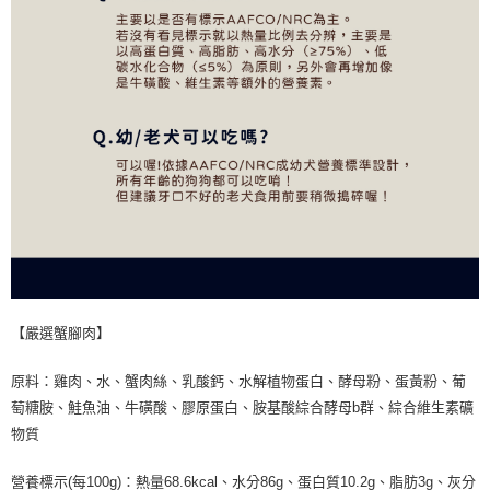
【嚴選蟹腳肉】
原料：雞肉、水、蟹肉絲、乳酸鈣、水解植物蛋白、酵母粉、蛋黃粉、葡
萄糖胺、鮭魚油、牛磺酸、膠原蛋白、胺基酸綜合酵母b群、綜合維生素礦
物質
營養標示(每100g)：熱量68.6kcal、水分86g、蛋白質10.2g、脂肪3g、灰分