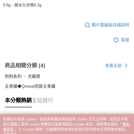
0.6g、碳水化合物0.2g
顯示電腦版詳細說明
客服
商品相關分類 (4)
查看全部
狗狗系列
犬罐頭
主食罐◆Qmeat肉蓉主食罐
本分類熱銷
全站排行
本網站中使用 cookie，欲查詢有關本網站使用 cookie 方式之詳情，及若您不希
熱門標籤
望在電腦上使用 cookie 時應如何變更電腦的 cookie 設定，請參閱本網站「
隱私
權條款
」之 Cookie 聲明。您繼續使用本網站即表示您同意本公司得按本網站使