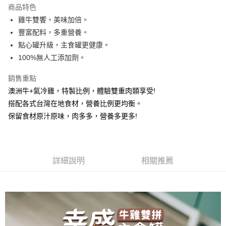
商品特色
雞牛雙饗，美味加倍。
運送方式
豐富配料，多重營養。
宅配
點心罐升級，主食罐更健康。
每筆NT$100，滿NT$888(含以上)免運費
100%無人工添加劑。
銷售重點
澳洲牛+氣冷雞，特製比例，體驗雙重肉類享受!
搭配各式台灣在地食材，營養比例更均衡。
保留食材原汁原味，肉多多，營養多更多!
詳細說明
相關推薦