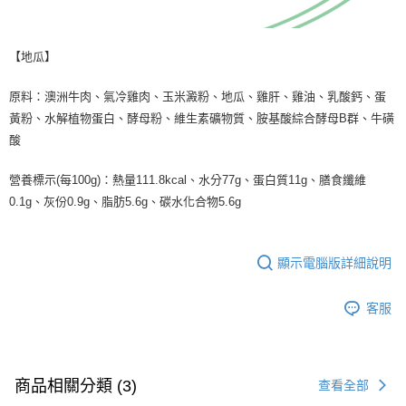
【地瓜】
原料：澳洲牛肉、氣冷雞肉、玉米澱粉、地瓜、雞肝、雞油、乳酸鈣、蛋
黃粉、水解植物蛋白、酵母粉、維生素礦物質、胺基酸綜合酵母B群、牛磺
酸
營養標示(每100g)：熱量111.8kcal、水分77g、蛋白質11g、膳食纖維
0.1g、灰份0.9g、脂肪5.6g、碳水化合物5.6g
顯示電腦版詳細說明
客服
商品相關分類 (3)
查看全部