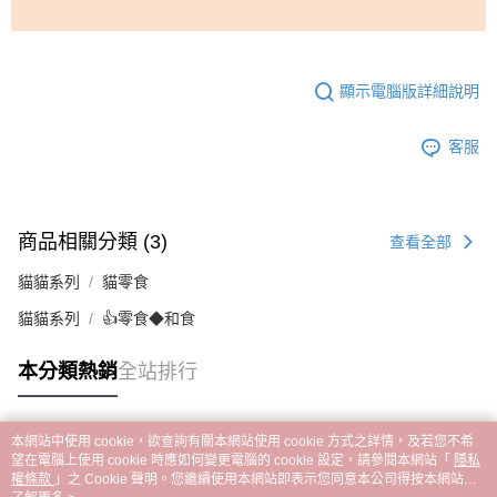
顯示電腦版詳細說明
客服
商品相關分類 (3)
查看全部
貓貓系列
貓零食
貓貓系列
👍零食◆和食
本分類熱銷
全站排行
本網站中使用 cookie，欲查詢有關本網站使用 cookie 方式之詳情，及若您不希
熱門標籤
望在電腦上使用 cookie 時應如何變更電腦的 cookie 設定，請參閱本網站「
隱私
權條款
」之 Cookie 聲明。您繼續使用本網站即表示您同意本公司得按本網站使