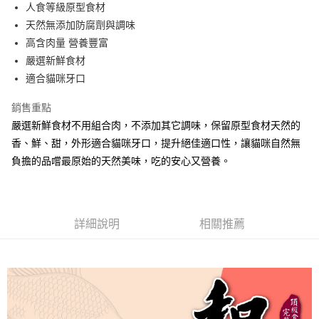
人食等級原型食材
宅配
天然無添加防腐劑與調味
每筆NT$100，滿NT$888(含以上)免運費
高含肉量 營養豐富
嚴選新鮮食材
適合貓咪牙口
銷售重點
嚴選新鮮食材不用組合肉，不添加其它調味，保留原型食材天然的
香、鮮、甜，外形適合貓咪牙口，提升絕佳適口性，讓貓咪自然無
負擔的品嚐最原始的天然美味，吃的安心又營養。
詳細說明
相關推薦